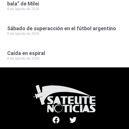
bala” de Milei
8 de agosto de 2026
Sábado de superacción en el fútbol argentino
8 de agosto de 2026
Caída en espiral
8 de agosto de 2026
F
T
a
w