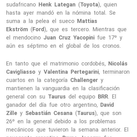
sudafricano
Henk Lategan
(
Toyota
), quien
hasta ayer mandó en la nómina total. Se
suma a la pelea el sueco
Mattias
Ekström
(
Ford
), que es tercero. Mientras que
el mendocino
Juan Cruz Yacopini
fue 17º y
aún es séptimo en el global de los cronos.
En tanto que el matrimonio cordobés,
Nicolás
Cavigliasso
y
Valentina Pertegarini
, terminaron
cuartos en la categoría
Challenger
y
mantienen la vanguardia en la clasificación
general con su
Taurus
del equipo
BRR
. El
ganador del día fue otro argentino,
David
Zille
y
Sebastián Cesana
(
Taurus
), que son
26º en la general debido a los problemas
mecánicos que tuvieron la semana anterior. El