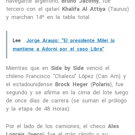
navegante argentino,
Bruno Jacomy
, fue
tercero con el qatarí
Khalifa Al Attiya
(Taurus)
y marchan 14º en la tabla total.
Lee
Jorge Araujo: “El presidente Milei lo
mantiene a Adorni por el caso Libra”
Mientras que en
Side by Side
venció el
chileno Francisco “Chaleco” López (Can Am) y
el estadounidense
Brock Heger
(
Polaris
), fue
segundo y se afirma en la cima del lote luego
de once días de carrera (se suman el prólogo
y la etapa de 48 Horas).
Por el lado de los camiones, el checo
Ales
Loprais
(
Iveco
) fue el más rápido y su