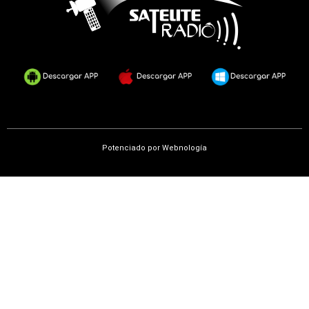
o
r
k
Potenciado por
Webnología