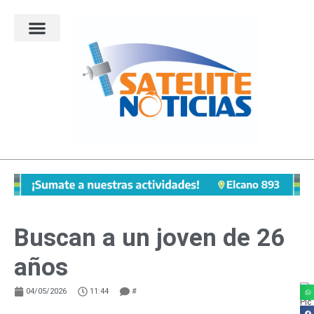
Ir
al
contenido
Buscan a un joven de 26
años
04/05/2026
11:44
#