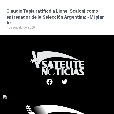
Claudio Tapia ratificó a Lionel Scaloni como
entrenador de la Selección Argentina: «Mi plan
A»
7 de agosto de 2026
F
T
a
w
c
i
e
t
b
t
o
e