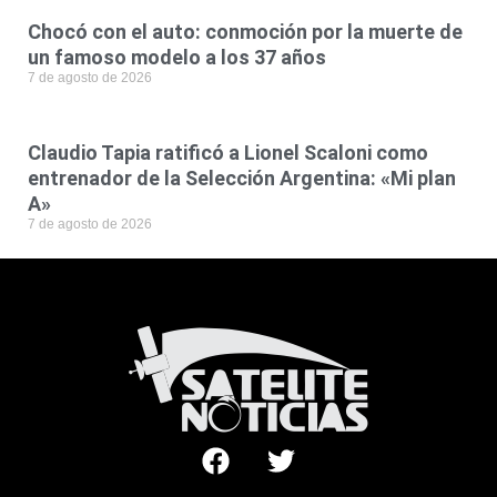
Chocó con el auto: conmoción por la muerte de
un famoso modelo a los 37 años
7 de agosto de 2026
Claudio Tapia ratificó a Lionel Scaloni como
entrenador de la Selección Argentina: «Mi plan
A»
7 de agosto de 2026
F
T
a
w