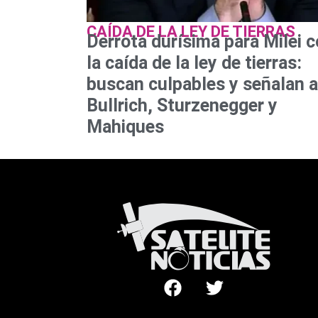
CAÍDA DE LA LEY DE TIERRAS
Derrota durísima para Milei 
la caída de la ley de tierras:
buscan culpables y señalan a
Bullrich, Sturzenegger y
Mahiques
F
T
a
w
c
i