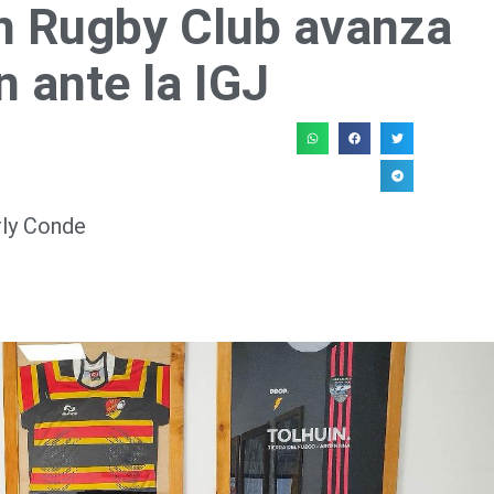
in Rugby Club avanza
n ante la IGJ
rly Conde