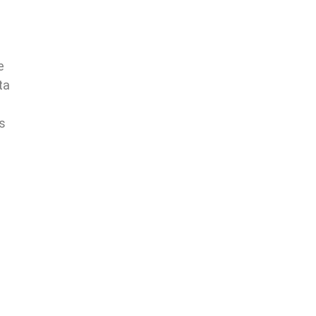
e
ta
s