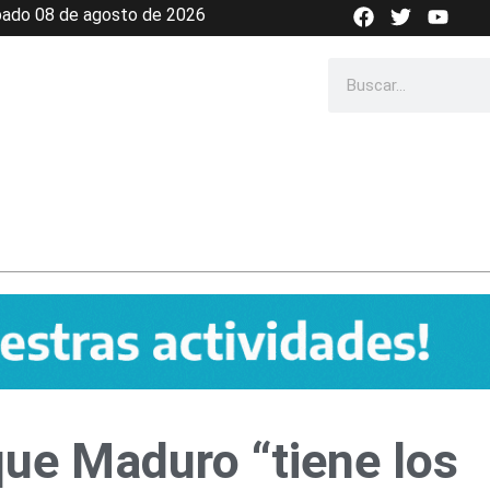
F
T
Y
ado 08 de agosto de 2026
a
w
o
c
i
u
e
t
t
Search
b
t
u
o
e
b
o
r
e
k
ue Maduro “tiene los