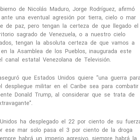
obierno de Nicolás Maduro, Jorge Rodríguez, afirmó
ante una eventual agresión por tierra, cielo o mar
 de paz, pero tengan la certeza de que llegado el
itorio sagrado de Venezuela, o a nuestro cielo
rados, tengan la absoluta certeza de que vamos a
ir en la Asamblea de los Pueblos, inaugurada este
l canal estatal Venezolana de Televisión.
aseguró que Estados Unidos quiere “una guerra par
l despliegue militar en el Caribe sea para combatir
dente Donald Trump, al considerar que se trata de
xtravagante”.
Unidos ha desplegado el 22 por ciento de su fuerz
or ese mar solo pasa el 3 por ciento de la droga
iempre habrá un imperio agresivo, siempre habrá la