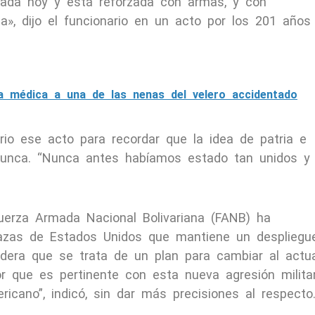
zada hoy y está reforzada con armas, y con
ria», dijo el funcionario en un acto por los 201 años
ta médica a una de las nenas del velero accidentado
io ese acto para recordar que la idea de patria e
nunca. “Nunca antes habíamos estado tan unidos y
Fuerza Armada Nacional Bolivariana (FANB) ha
azas de Estados Unidos que mantiene un despliegu
idera que se trata de un plan para cambiar al actu
or que es pertinente con esta nueva agresión milita
ricano”, indicó, sin dar más precisiones al respecto