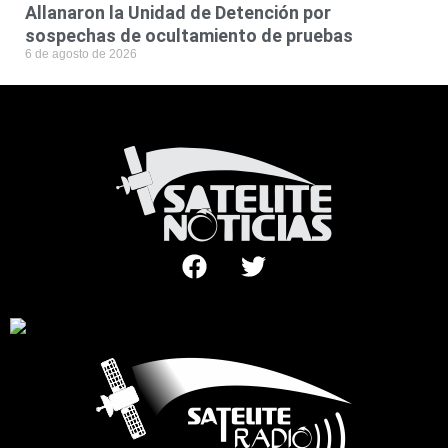
Allanaron la Unidad de Detención por
sospechas de ocultamiento de pruebas
6 de agosto de 2026
F
T
a
w
c
i
e
t
b
t
o
e
o
r
k