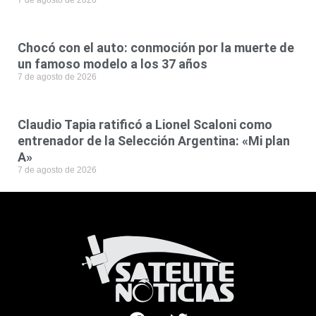
7 de agosto de 2026
Chocó con el auto: conmoción por la muerte de
un famoso modelo a los 37 años
7 de agosto de 2026
Claudio Tapia ratificó a Lionel Scaloni como
entrenador de la Selección Argentina: «Mi plan
A»
7 de agosto de 2026
F
T