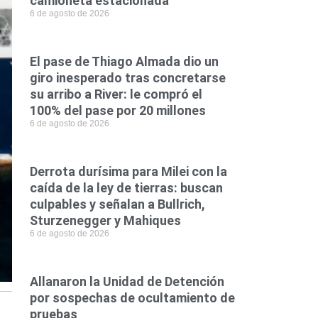
camioneta estacionada
6 de agosto de 2026
El pase de Thiago Almada dio un
giro inesperado tras concretarse
su arribo a River: le compró el
100% del pase por 20 millones
6 de agosto de 2026
Derrota durísima para Milei con la
caída de la ley de tierras: buscan
culpables y señalan a Bullrich,
Sturzenegger y Mahiques
6 de agosto de 2026
Allanaron la Unidad de Detención
por sospechas de ocultamiento de
pruebas