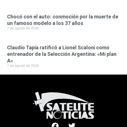
Chocó con el auto: conmoción por la muerte de
un famoso modelo a los 37 años
7 de agosto de 2026
Claudio Tapia ratificó a Lionel Scaloni como
entrenador de la Selección Argentina: «Mi plan
A»
7 de agosto de 2026
F
T