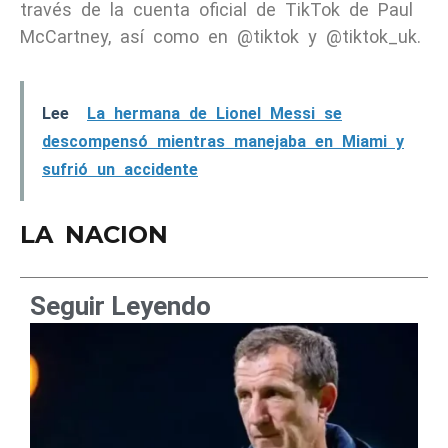
través de la cuenta oficial de TikTok de Paul
McCartney, así como en @tiktok y @tiktok_uk.
Lee
La hermana de Lionel Messi se
descompensó mientras manejaba en Miami y
sufrió un accidente
LA NACION
Seguir Leyendo