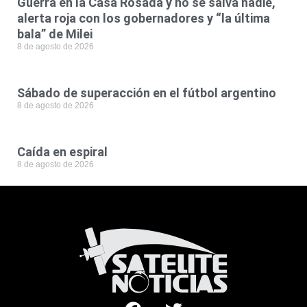
Guerra en la Casa Rosada y no se salva nadie,
alerta roja con los gobernadores y “la última
bala” de Milei
8 de agosto de 2026
Sábado de superacción en el fútbol argentino
8 de agosto de 2026
Caída en espiral
8 de agosto de 2026
F
T