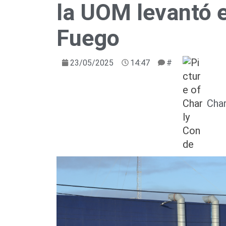
la UOM levantó e
Fuego
23/05/2025
14:47
#
Cha