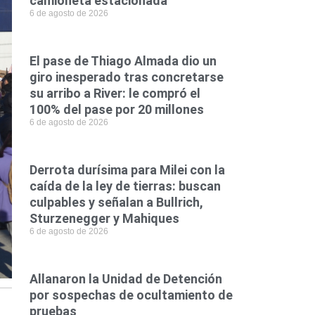
camioneta estacionada
6 de agosto de 2026
El pase de Thiago Almada dio un
giro inesperado tras concretarse
su arribo a River: le compró el
100% del pase por 20 millones
6 de agosto de 2026
Derrota durísima para Milei con la
caída de la ley de tierras: buscan
culpables y señalan a Bullrich,
Sturzenegger y Mahiques
6 de agosto de 2026
Allanaron la Unidad de Detención
por sospechas de ocultamiento de
pruebas