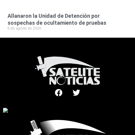
Allanaron la Unidad de Detención por
sospechas de ocultamiento de pruebas
6 de agosto de 2026
F
T
a
w
c
i
e
t
b
t
o
e
o
r