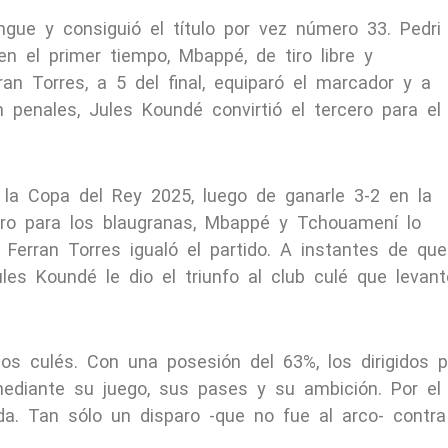
engue y consiguió el título por vez número 33. Pedri
en el primer tiempo, Mbappé, de tiro libre y
ran Torres, a 5 del final, equiparó el marcador y a
n penales, Jules Koundé convirtió el tercero para el
la Copa del Rey 2025, luego de ganarle 3-2 en la
cero para los blaugranas, Mbappé y Tchouamení lo
 Ferran Torres igualó el partido. A instantes de que
ules Koundé le dio el triunfo al club culé que levant
os culés. Con una posesión del 63%, los dirigidos p
mediante su juego, sus pases y su ambición. Por el
da. Tan sólo un disparo -que no fue al arco- contra