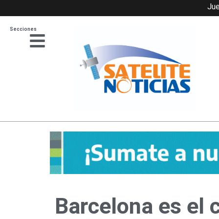
Ir
Jue
al
Secciones
contenido
Barcelona es el 