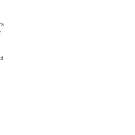
ra
s.
ol