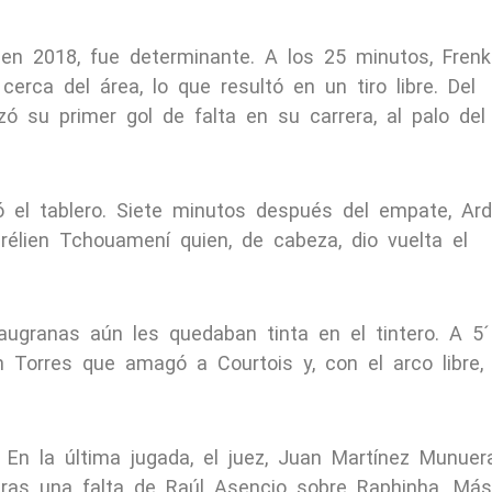
en 2018, fue determinante. A los 25 minutos, Frenk
erca del área, lo que resultó en un tiro libre. Del
 su primer gol de falta en su carrera, al palo del
ó el tablero. Siete minutos después del empate, Ar
rélien Tchouamení quien, de cabeza, dio vuelta el
laugranas aún les quedaban tinta en el tintero. A 5´
an Torres que amagó a Courtois y, con el arco libre,
 En la última jugada, el juez, Juan Martínez Munuera
tras una falta de Raúl Asencio sobre Raphinha. Más